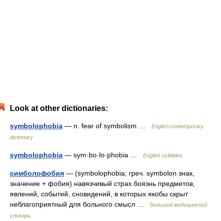
Look at other dictionaries:
symbolophobia
— n. fear of symbolism …
English contemporary
dictionary
symbolophobia
— sym·bo·lo·phobia …
English syllables
симболофобия
— (symbolophobia; греч. symbolon знак,
значение + фобия) навязчивый страх боязнь предметов,
явлений, событий, сновидений, в которых якобы скрыт
неблагоприятный для больного смысл …
Большой медицинский
словарь