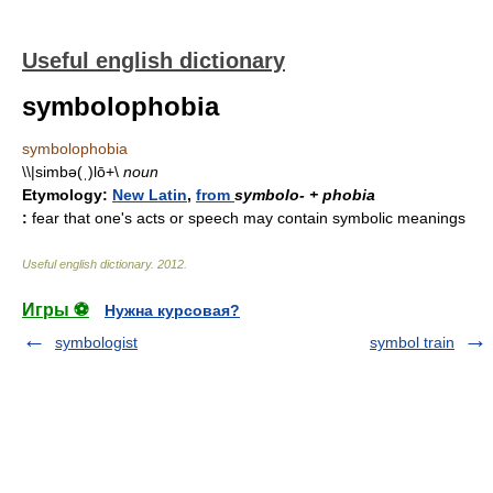
Useful english dictionary
symbolophobia
symbolophobia
\\|simbə(ˌ)lō+\
noun
Etymology:
New Latin
,
from
symbolo- + phobia
:
fear that one's acts or speech may contain symbolic meanings
Useful english dictionary
.
2012
.
Игры ⚽
Нужна курсовая?
symbologist
symbol train